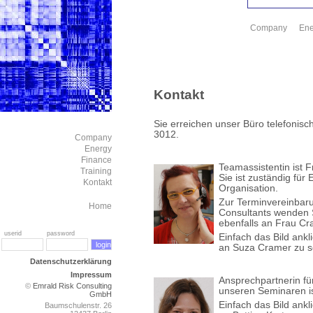
Company
Ene
Kontakt
Sie erreichen unser Büro telefonisc
3012.
Company
Energy
Finance
Teamassistentin ist 
Training
Sie ist zuständig für
Kontakt
Organisation.
Zur Terminvereinbar
Home
Consultants wenden S
ebenfalls an Frau Cr
userid password
Einfach das Bild ankl
an Suza Cramer zu s
Datenschutzerklärung
Impressum
Ansprechpartnerin fü
©
Emrald Risk Consulting
unseren
Seminaren
i
GmbH
Einfach das Bild ankl
Baumschulenstr. 26